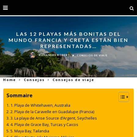
LAS 12 PLAYAS MÁS BONITAS DEL
MUNDO FRANCIA Y CRETA ESTÁN BIEN
REPRESENTADAS…
ALEXANDRE ROBERT
CONSEJOS DE VIAJE
Home
Consejos
Consejos de viaje
Sommaire
1. Playa de Whitehaven, Australia
2. Playa de la Caravelle en Guadalupe (Francia)
3. La playa de Anse Source d’Argent, Seychelles
4. Playa de Grace Bay, Turcas y Caicos
5. Maya Bay, Tailandia