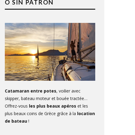
O SIN PATRÓN
Catamaran entre potes
, voilier avec
skipper, bateau moteur et bouée tractée…
Offrez-vous
les plus beaux apéros
et les
plus beaux coins de Grèce grâce à la
location
de bateau
!