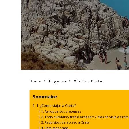
Home
Lugares
Visitar Creta
Sommaire
1. ¿Cómo viajar a Creta?
Aeropuertos cretenses
Tren, autobús y transbordador: 2 días de viaje a Creta
Requisitos de acceso a Creta
Para saber más