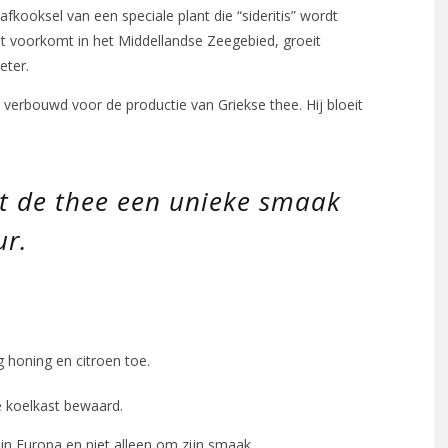
afkooksel van een speciale plant die “sideritis” wordt
st voorkomt in het Middellandse Zeegebied, groeit
eter.
 verbouwd voor de productie van Griekse thee. Hij bloeit
et de thee een unieke smaak
ur.
honing en citroen toe.
 koelkast bewaard.
 in Europa en niet alleen om zijn smaak.