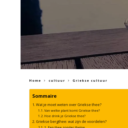
Home
cultuur
Griekse cultuur
Sommaire
Wat je moet weten over Griekse thee?
Van welke plant komt Griekse thee?
Hoe drink je Griekse thee?
Griekse bergthee: wat zijn de voordelen?
1. Een thee zonder theïne