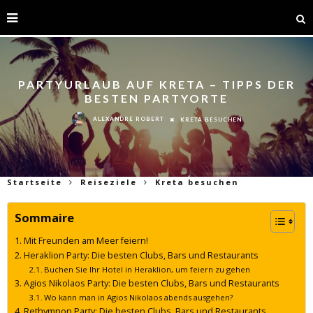
PARTYURLAUB AUF KRETA – TIPPS DER
BESTEN PARTYORTE
ALEXANDRE ROBERT
KRETA BESUCHEN
Startseite
Reiseziele
Kreta besuchen
Sommaire
Mit Freunden am Meer feiern!
Heraklion Party: Die besten Clubs, Bars und Restaurants
Buchen Sie Ihr Hotel in Heraklion, um feiern zu gehen
Agios Nikolaos Party: Die besten Clubs, Bars und Restaurants
Wo kann man in Agios Nikolaos abends ausgehen?
Rethymnon Party: Die besten Clubs, Bars und Restaurants