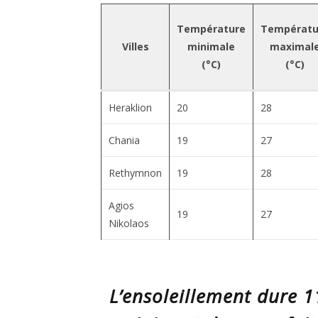
Température
Températu
Villes
minimale
maximal
(°C)
(°C)
Heraklion
20
28
Chania
19
27
Rethymnon
19
28
Agios
19
27
Nikolaos
L’ensoleillement dure 1