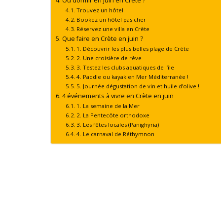
Où dormir en juin en Crète ?
Trouvez un hôtel
Bookez un hôtel pas cher
Réservez une villa en Crète
Que faire en Crète en juin ?
1. Découvrir les plus belles plage de Crète
2. Une croisière de rêve
3. Testez les clubs aquatiques de l’île
4. Paddle ou kayak en Mer Méditerranée !
5. Journée dégustation de vin et huile d’olive !
4 événements à vivre en Crète en juin
1. La semaine de la Mer
2. La Pentecôte orthodoxe
3. Les fêtes locales (Panighyria)
4. Le carnaval de Réthymnon