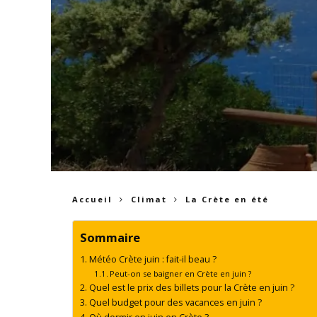
Accueil
Climat
La Crète en été
Sommaire
Météo Crète juin : fait-il beau ?
Peut-on se baigner en Crète en juin ?
Quel est le prix des billets pour la Crète en juin ?
Quel budget pour des vacances en juin ?