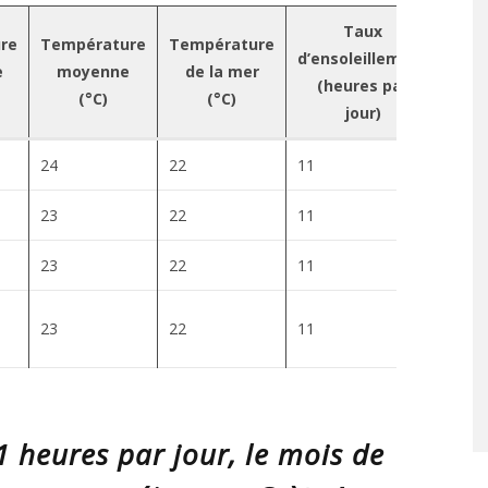
Taux
re
Température
Température
d’ensoleillement
Pluv
e
moyenne
de la mer
(heures par
(°C)
(°C)
jour)
24
22
11
6
23
22
11
10
23
22
11
11
23
22
11
5
1 heures par jour, le mois de